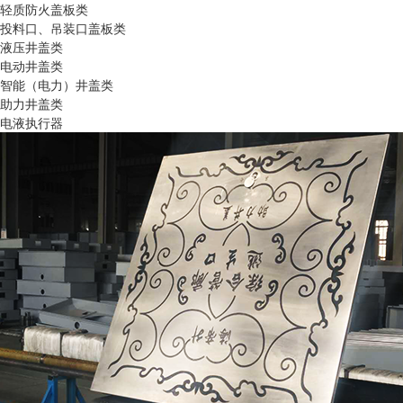
轻质防火盖板类
投料口、吊装口盖板类
液压井盖类
电动井盖类
智能（电力）井盖类
助力井盖类
电液执行器