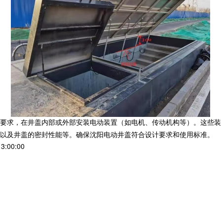
要求，在井盖内部或外部安装电动装置（如电机、传动机构等）。这些装
以及井盖的密封性能等。确保
沈阳
电动井盖符合设计要求和使用标准。
3:00:00